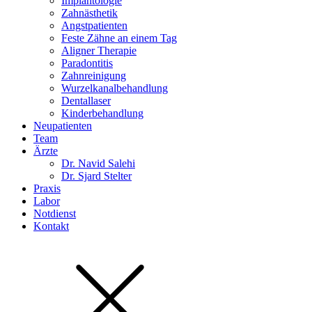
Implantologie
Zahnästhetik
Angstpatienten
Feste Zähne an einem Tag
Aligner Therapie
Paradontitis
Zahnreinigung
Wurzelkanalbehandlung
Dentallaser
Kinderbehandlung
Neupatienten
Team
Ärzte
Dr. Navid Salehi
Dr. Sjard Stelter
Praxis
Labor
Notdienst
Kontakt