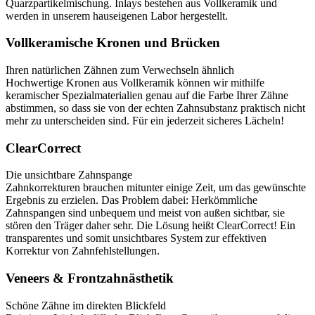
Quarzpartikelmischung.
Inlays
bestehen aus
Vollkeramik
und
werden in unserem
hauseigenen
Labor
hergestellt
.
Vollkeramische Kronen und Brücken
Ihren natürlichen Zähnen zum Verwechseln ähnlich
Hochwertige
Kronen
aus Vollkeramik können wir mithilfe
keramischer Spezialmaterialien
genau
auf
die
Farbe
Ihrer
Zähne
abstimmen
, so dass sie von der echten Zahnsubstanz praktisch nicht
mehr zu unterscheiden sind. Für ein jederzeit sicheres Lächeln!
ClearCorrect
Die unsichtbare Zahnspange
Zahnkorrekturen brauchen mitunter einige Zeit, um das gewünschte
Ergebnis zu erzielen. Das Problem dabei: Herkömmliche
Zahnspangen sind unbequem und meist von außen sichtbar, sie
stören den Träger daher sehr. Die Lösung heißt ClearCorrect! Ein
transparentes
und
somit
unsichtbares
System
zur
effektiven
Korrektur
von
Zahnfehlstellungen
.
Veneers & Frontzahnästhetik
Schöne Zähne im direkten Blickfeld