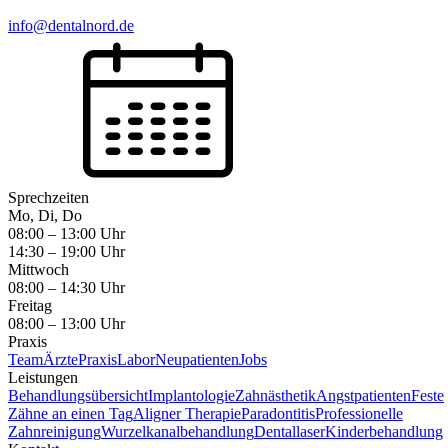
info@dentalnord.de
Sprechzeiten
Mo, Di, Do
08:00 – 13:00 Uhr
14:30 – 19:00 Uhr
Mittwoch
08:00 – 14:30 Uhr
Freitag
08:00 – 13:00 Uhr
Praxis
Team
Ärzte
Praxis
Labor
Neupatienten
Jobs
Leistungen
Behandlungsübersicht
Implantologie
Zahnästhetik
Angstpatienten
Feste
Zähne an einen Tag
Aligner Therapie
Paradontitis
Professionelle
Zahnreinigung
Wurzelkanalbehandlung
Dentallaser
Kinderbehandlung