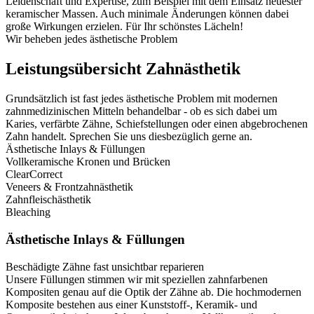
Leidenschaft und Expertise, zum Beispiel mit dem Einsatz neuester
keramischer Massen. Auch minimale Änderungen können dabei
große Wirkungen erzielen. Für Ihr schönstes Lächeln!
Wir beheben jedes ästhetische Problem
Leistungsübersicht Zahnästhetik
Grundsätzlich ist fast
jedes
ästhetische
Problem
mit modernen
zahnmedizinischen Mitteln
behandelbar
- ob es sich dabei um
Karies, verfärbte Zähne, Schiefstellungen oder einen abgebrochenen
Zahn handelt. Sprechen Sie uns diesbezüglich gerne an.
Ästhetische Inlays & Füllungen
Vollkeramische Kronen und Brücken
ClearCorrect
Veneers & Frontzahnästhetik
Zahnfleischästhetik
Bleaching
Ästhetische Inlays & Füllungen
Beschädigte Zähne fast unsichtbar reparieren
Unsere Füllungen
stimmen
wir mit speziellen
zahnfarbenen
Kompositen
genau
auf
die
Optik
der
Zähne
ab
. Die hochmodernen
Komposite bestehen aus einer Kunststoff-, Keramik- und