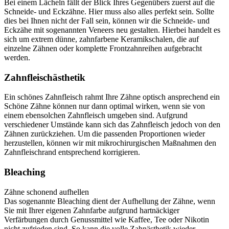
Bei einem Lächeln fällt der Blick Ihres Gegenübers zuerst auf die
Schneide- und Eckzähne. Hier muss also alles perfekt sein. Sollte
dies bei Ihnen nicht der Fall sein, können wir die
Schneide-
und
Eckzähe
mit
sogenannten
Veneers
neu
gestalten
. Hierbei handelt es
sich um extrem dünne, zahnfarbene Keramikschalen, die auf
einzelne Zähnen oder komplette Frontzahnreihen aufgebracht
werden.
Zahnfleischästhetik
Ein schönes Zahnfleisch rahmt Ihre Zähne optisch ansprechend ein
Schöne Zähne können nur dann optimal wirken, wenn sie von
einem ebensolchen Zahnfleisch umgeben sind. Aufgrund
verschiedener Umstände kann sich das Zahnfleisch jedoch von den
Zähnen zurückziehen. Um die passenden Proportionen wieder
herzustellen, können wir
mit
mikrochirurgischen
Maßnahmen
den
Zahnfleischrand
entsprechend
korrigieren
.
Bleaching
Zähne schonend aufhellen
Das sogenannte Bleaching dient der Aufhellung der Zähne, wenn
Sie mit Ihrer eigenen Zahnfarbe aufgrund hartnäckiger
Verfärbungen durch Genussmittel wie Kaffee, Tee oder Nikotin
nicht zufrieden sind. So kann die volle Zahnästhetik wieder